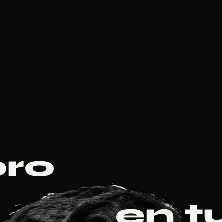
 al pie de página
bro
en t