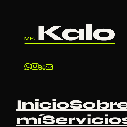
Saltar al contenido principal
Saltar
al pie de página
Aviso
legal
Inicio
Sobr
mí
Servicio
AVISO