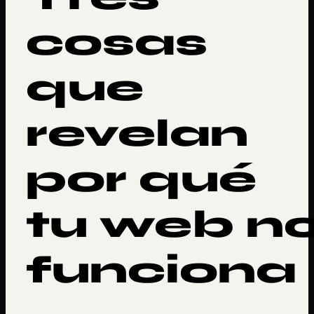
cosas
que
revelan
por qué
tu web n
funciona