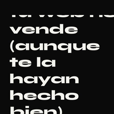
tu web n
vende
(aunque
te la
hayan
hecho
bien)