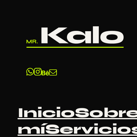
Saltar al contenido principal
Saltar
al pie de página
Inicio
/
Estrategia digital
/
Por qué tu
web no vende (aunque te la hayan
hecho bien)
Inicio
Sobr
mí
Servicio
Por qué